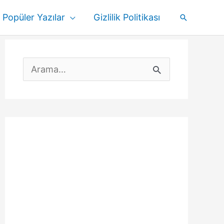
Popüler Yazılar
Gizlilik Politikası
Arama
S
e
a
r
c
h
f
o
r