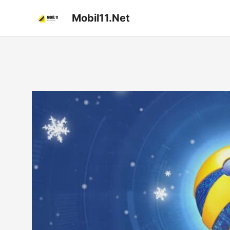
İçeriğe
Mobil11.Net
atla