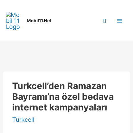
İçeriğe
atla
Arama
Mobil11.Net
Mai
enu
Me
üğmesi
enu
üğmesi
Turkcell’den Ramazan
Bayramı’na özel bedava
internet kampanyaları
Turkcell