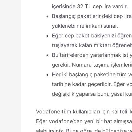
içerisinde 32 TL cep lira vardır.
Başlangıç paketlerindeki cep lir
yüklenebilme imkanı sunar.
Eğer cep paket bakiyenizi öğre
tuşlayarak kalan miktarı öğrenebi
Bu tarifelerden yararlanmak ist
gerekir. Numara taşıma işlemler
Her iki başlangıç paketine tüm ver
tarihine kadar geçerlidir. Eğer
değişiklik yaparsa bunu yasal kur
Vodafone tüm kullanıcıları için kaliteli 
Eğer vodafone’dan yeni bir hat almışsan
alabilirsiniz. Buna göre de bütçenize ve