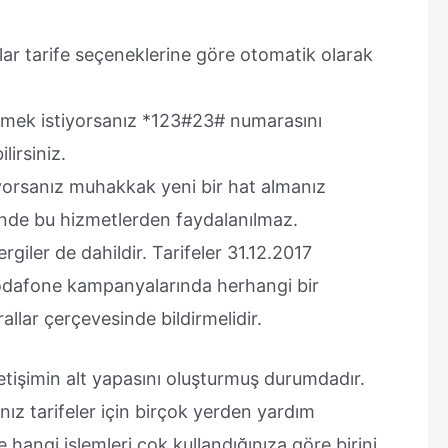
alar tarife seçeneklerine göre otomatik olarak
nmek istiyorsanız *123#23# numarasını
lirsiniz.
iyorsanız muhakkak yeni bir hat almanız
inde bu hizmetlerden faydalanılmaz.
giler de dahildir. Tarifeler 31.12.2017
 vodafone kampanyalarında herhangi bir
allar çerçevesinde bildirmelidir.
iletişimin alt yapasını oluşturmuş durumdadır.
ız tarifeler için birçok yerden yardım
 hangi işlemleri çok kullandığınıza göre birini