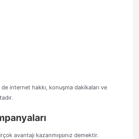
in de internet hakkı, konuşma dakikaları ve
adır.
mpanyaları
irçok avantajı kazanmışsınız demektir.