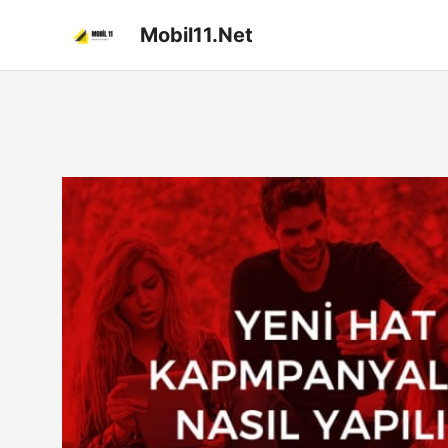
İçeriğe
Mobil11.Net
atla