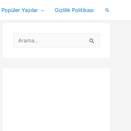
Popüler Yazılar
Gizlilik Politikası
Arama
S
e
a
r
c
h
f
o
r